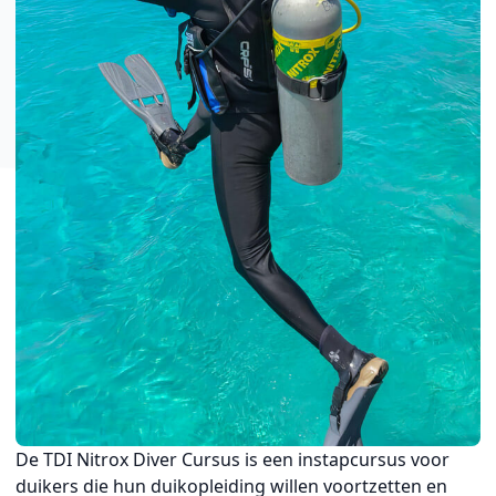
De TDI Nitrox Diver Cursus is een instapcursus voor
duikers die hun duikopleiding willen voortzetten en